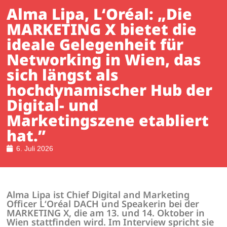
Alma Lipa, L‘Oréal: „Die
MARKETING X bietet die
ideale Gelegenheit für
Networking in Wien, das
sich längst als
hochdynamischer Hub der
Digital- und
Marketingszene etabliert
hat.”
6. Juli 2026
Alma Lipa ist Chief Digital and Marketing
Officer L‘Oréal DACH und Speakerin bei der
MARKETING X, die am 13. und 14. Oktober in
Wien stattfinden wird. Im Interview spricht sie