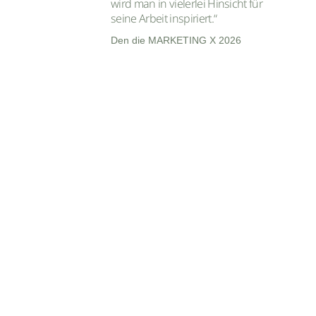
wird man in vielerlei Hinsicht für
seine Arbeit inspiriert.“
Den die MARKETING X 2026
abschließenden Programmpunkt
steuert der Initiator der
Fachkonferenz, Maximilian Mondel
von MOMENTUM Wien, bei,
nämlich: „Die kreativsten
Werbespots bei den Cannes Lions
2026 und was Marketer und
Werber davon lernen können“.
Maresa Wolkenstein, COPE: „Das
Programm der MARKETING X ist
sehr vielversprechend.”
Maresa Wolkenstein ist Head of
Research & Development bei der
COPE. Im Interview spricht sie
über das Panel im Rahmen der
MARKETING X am 13. und 14.
Oktober in Wien und verrät die