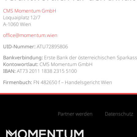
CMS Momentum GmbH
Loquaiplatz 12/7
A-1060 Wien
office@momentum.wien
UID-Nummer:
ATU72895806
Bankverbindung:
Erste Bank der österreichischen Sparkas
Kontowortlaut:
CMS Momentum GmbH
IBAN:
AT73 2011 1838 2315 5100
Firmenbuch:
FN 482650 f – Handelsgericht Wien
Partner werden
Datenschutz