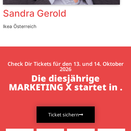
Sandra Gerold
Ikea Österreich
Check Dir Tickets für den 13. und 14. Oktober
2026
Die diesjährige
MARKETING X startet in
.
Ticket sichern