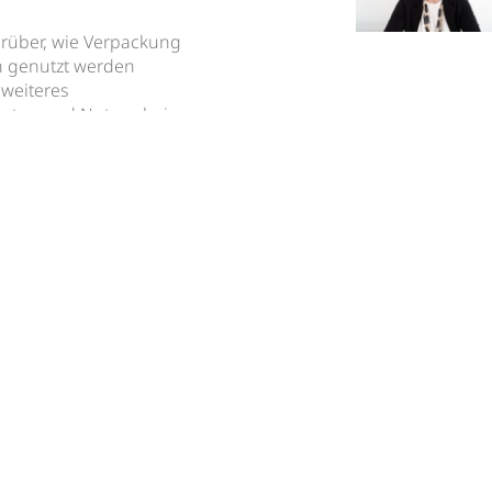
arüber, wie Verpackung
n genutzt werden
 weiteres
osten und Nutzen bei
. Es wird sicherlich
nd Innovation in der
uell stark im Fokus
ist dann aus Ihrer Sicht
ene Bedeutung und
. Wenn ich jedoch eines
Ohne ein solides, gut
d Wünschen der
olle Wirkung nicht
de erfolgreiche