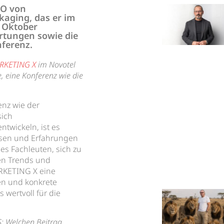
EO von
aging, das er im
 Oktober
rtungen sowie die
ferenz.
RKETING X
im Novotel
, eine Konferenz wie die
enz wie der
sich
ntwickeln, ist es
ssen und Erfahrungen
 es Fachleuten, sich zu
en Trends und
ARKETING X eine
en und konkrete
 wertvoll für die
S: Welchen Beitrag