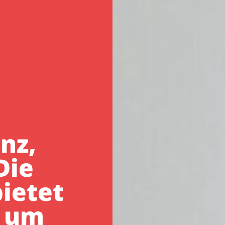
nz,
Die
ietet
, um