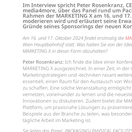
Im Interview spricht Peter Rosenkranz, C
media4more, über das Panel rund um Pack
Rahmen der MARKETING X am 16. und 17.
moderieren wird und erläutert seine Erwa
Gründe seines Sponsorings der neuen Kon
Am 16. und 17. Oktober 2024 findet erstmalig die
MA
Wien Hauptbahnhof statt. Was halten Sie von der Idee
MARKETING X in dieser Form abzuhalten?
Peter Rosenkranz:
Ich finde die Idee einer Konfer
MARKETING X ausgezeichnet. In einer Zeit, in der 
Marketingstrategien und ‑techniken rasant weitere
essentiell, einen Raum für den Austausch von Wi
zu schaffen. Eine solche Veranstaltung ermöglicht
vernetzen, voneinander zu lernen und die neuest
Innovationen zu diskutieren. Zudem bietet die M
Plattform, um praxisnahe Lösungen zu präsentier
Beispiele aus der Branche zu teilen, was besonders
tägliche Arbeit im Marketing ist.
Sie leiten das Panel „PACKAGING/ PHYSICAL FACILITE