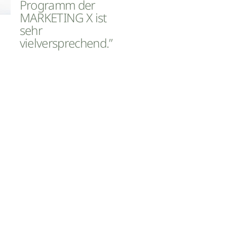
Programm der
MARKETING X ist
sehr
vielversprechend.”
Maresa Wolkenstein ist Head of
Research & Development bei der
COPE. Im Interview spricht sie
über das Panel im Rahmen der
MARKETING X am 13. und 14.
Oktober in Wien und verrät die
Beweggründe für das
Sponsoring. JETZT Tickets
sichern!