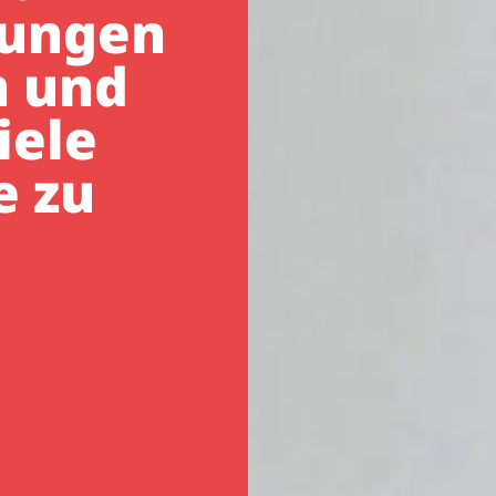
sungen
n und
iele
e zu