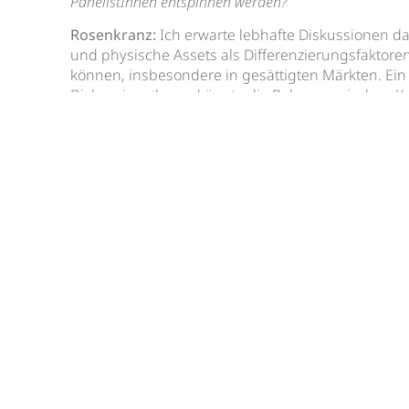
PanelistInnen entspinnen werden?
Rosenkranz:
Ich erwarte lebhafte Diskussionen d
und physische Assets als Differenzierungsfaktore
können, insbesondere in gesättigten Märkten. Ein
Diskussionsthema könnte die Balance zwischen K
der Gestaltung physischer Marketingelemente sein
auch interessante Debatten über Nachhaltigkeit u
Verpackungsindustrie geben, da diese Themen akt
stehen.
Wenn Sie sich die sieben „P“s so anschauen – welches 
das Wichtigste im Marketing?
Rosenkranz:
Jedes der sieben „P“s hat seine eig
spielt eine entscheidende Rolle im Marketing-Mix
hervorheben müsste, würde ich „Product“ wählen. 
durchdachtes Produkt, das den Bedürfnissen un
Kunden entspricht, können die anderen „P“s ihre v
entfalten. Das Produkt bildet die Grundlage für je
Marketingstrategie.