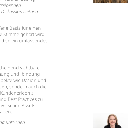
gtreibenden
 Diskussionsleitung
ene Basis für einen
ede Stimme gehört wird,
nd so ein umfassendes
cheidend sichtbare
mung und ‑bindung
Aspekte wie Design und
den, sondern auch die
s Kundenerlebnis
 und Best Practices zu
physischen Assets
haben.
da unter den