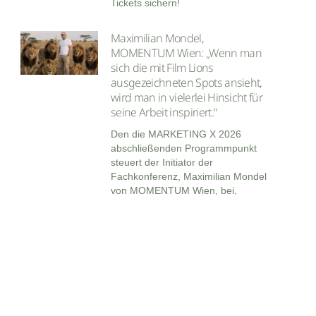
Tickets sichern!
Maximilian Mondel,
MOMENTUM Wien: „Wenn man
sich die mit Film Lions
ausgezeichneten Spots ansieht,
wird man in vielerlei Hinsicht für
seine Arbeit inspiriert.“
Den die MARKETING X 2026
abschließenden Programmpunkt
steuert der Initiator der
Fachkonferenz, Maximilian Mondel
von MOMENTUM Wien, bei,
nämlich: „Die kreativsten
Werbespots bei den Cannes Lions
2026 und was Marketer und
Werber davon lernen können“.
Maresa Wolkenstein, COPE: „Das
Programm der MARKETING X ist
sehr vielversprechend.”